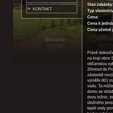
Stav zakázky
KONTAKT
Typ vlastnictv
Cena:
Cena k jedná
Cena včetně 
Právě dokonč
na kraji obce 
občanskou vyb
20minut do Pra
zástavbě nový
výměře 801 m2
vodu. Ta může
domu se sklád
dvou ložnic, t
úložného pros
teplé vody pro