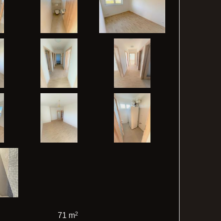
2
71 m