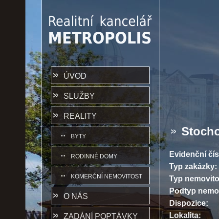
ÚVOD
SLUŽBY
REALITY
Stocho
BYTY
Evidenční čís
RODINNÉ DOMY
Typ zakázky:
KOMERČNÍ NEMOVITOST
Typ nemovito
Podtyp nemov
O NÁS
Dispozice:
Lokalita:
ZADÁNÍ POPTÁVKY