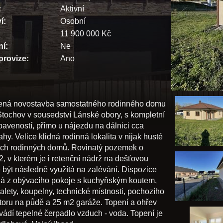
:
Aktivní
í:
Osobní
11 900 000 Kč
ní:
Ne
provize:
Ano
ená novostavba samostatného rodinného domu
Stochov v sousedství Lánské obory, s kompletní
aveností, přímo u nájezdu na dálnici cca
hy. Velice klidná rodinná lokalita v nijak husté
ch rodinných domů. Rovinatý pozemek o
, v kterém je i retenční nádrž na dešťovou
 být následně využítá na zalévání. Dispozice
á z obývacího pokoje s kuchyňským koutem,
oalety, koupelny, technické místnosti, pochozího
toru na půdě a 25 m2 garáže. Topení a ohřev
vádí tepelné čerpadlo vzduch - voda. Topení je