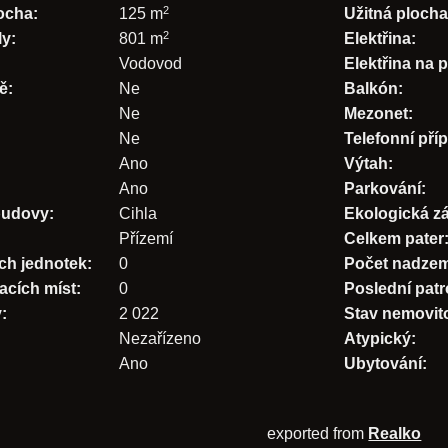
2
ocha:
125 m
Užitná plocha
2
ly:
801 m
Elektřina:
Vodovod
Elektřina na
ě:
Ne
Balkón:
Ne
Mezonet:
Ne
Telefonní pří
Ano
Výtah:
Ano
Parkování:
budovy:
Cihla
Ekologická zá
Přízemí
Celkem pater
ch jednotek:
0
Počet nadzem
acích míst:
0
Poslední patr
:
2 022
Stav nemovito
Nezařízeno
Atypický:
Ano
Ubytování:
exported from
Realko