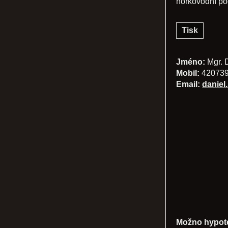
horkovodní po
Tisk
Jméno:
Mgr. 
Mobil:
42073
Email:
daniel
Možno hypot