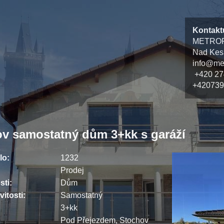
Kontakt
METROPO
Nad Kesn
info@met
+420 27
+42073
v samostatný dům 3+kk s garáží
lo:
1232
Prodej
sti:
Dům
itosti:
Samostatný
3+kk
Pod Přejezdem, Stochov