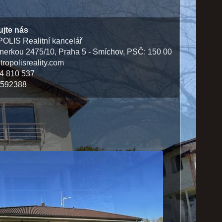
ujte nás
LIS Realitní kancelář
erkou 2475/10, Praha 5 - Smíchov, PSČ: 150 00
ropolisreality.com
4 810 537
9592388