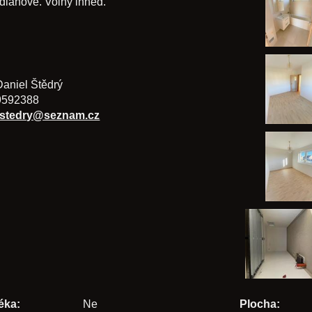
dlahové. Volný ihned.
Daniel Štědrý
9592388
.stedry@seznam.cz
éka:
Ne
Plocha: