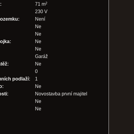
2
:
71 m
230 V
 pozemku:
Není
Ne
Ne
pojka:
Ne
Ne
Garáž
těž:
Ne
:
0
ních podlaží:
1
o:
Ne
sti:
Novostavba první majitel
Ne
Ne