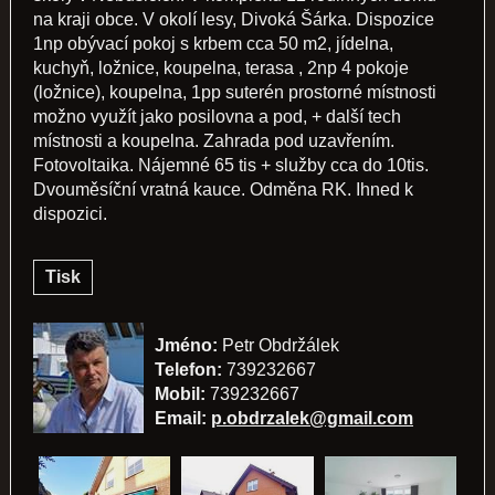
na kraji obce. V okolí lesy, Divoká Šárka. Dispozice
1np obývací pokoj s krbem cca 50 m2, jídelna,
kuchyň, ložnice, koupelna, terasa , 2np 4 pokoje
(ložnice), koupelna, 1pp suterén prostorné místnosti
možno využít jako posilovna a pod, + další tech
místnosti a koupelna. Zahrada pod uzavřením.
Fotovoltaika. Nájemné 65 tis + služby cca do 10tis.
Dvouměsíční vratná kauce. Odměna RK. Ihned k
dispozici.
Tisk
Jméno:
Petr Obdržálek
Telefon:
739232667
Mobil:
739232667
Email:
p.obdrzalek@gmail.com