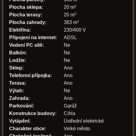
2
Plocha sklepa:
20 m
2
Plocha terasy:
20 m
2
Plocha zahrady:
383 m
Elektřina:
230/400 V
Připojení na internet:
ADSL
Vedení PC sítě:
Ne
Balkón:
Ne
Lodžie:
Ne
Sklep:
Ano
Telefonní přípojka:
Ano
Terasa:
Ano
Výtah:
Ne
Zahrada:
Ano
Parkování:
Garáž
Konstrukce budovy:
Cihla
Vytápění:
Ústřední elektrické
Charakter obce:
Velké město