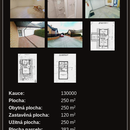
Kauce:
130000
2
Plocha:
250 m
2
Obytná plocha:
250 m
2
Zastavěná plocha:
120 m
2
Užitná plocha:
250 m
2
Plocha parcely:
383 m