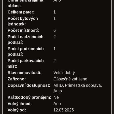
Chráněná krajinná
Ano
oblast:
Celkem pater:
1
Počet bytových
1
jednotek:
Počet místností:
6
Počet nadzemních
2
podlaží:
Počet podzemních
1
podlaží:
Počet parkovacích
2
míst:
Stav nemovitosti:
Velmi dobrý
Zařízeno:
Částečně zařízeno
Dopravní dostupnost:
MHD, Příměstská doprava,
Auto
Krátkodobý pronájem:
Ne
Volný ihned:
Ano
Volný od:
12.05.2025