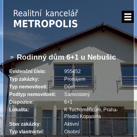
Rodinný dům 6+1 u Nebušic
Evidenční číslo:
955452
Typ zakázky:
Pronájem
Typ nemovitosti:
Dům
Podtyp nemovitosti:
Samostatný
Dispozice:
6+1
Lokalita:
K Tuchoměřicům, Praha-
Přední Kopanina
Stav zakázky:
Aktivní
Typ vlastnictví:
Osobní