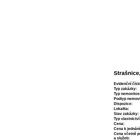
x
Úvod
Služby
Reality
Byty
Rodinné domy
Komerční nemovitost
O nás
Zadání p
Strašnice
Evidenční číslo
Typ zakázky:
Typ nemovitost
Podtyp nemovit
Dispozice:
Lokalita:
Stav zakázky:
Typ vlastnictví
Cena:
Cena k jednání
Cena včetně p
a služeb: