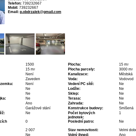
Telefon:
739232667
Mobil:
739232667
Email:
p.obdrzalek@gmail.com
1500
Plocha:
15 m
2
15 m
Plocha parcely:
3000 m
2
2
Není
Kanalizace:
Městská
Zaveden
Voda:
Vodovod
pozemku:
Není
Vedení PC sítě:
Ne
Ne
Lodžie:
Ne
Ne
Sklep:
Ne
jka:
Ne
Terasa:
Ne
Ano
Zahrada:
Ne
Garážové stání
Konstrukce budovy:
Smíšená
ěž:
Ne
Počet bytových
1
jednotek:
cích
0
Poslední patro:
Ne
2 007
Stav nemovitosti:
Velmi dob
Ne
Volný ihned:
Ano