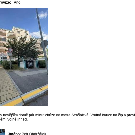
rovize:
Ano
 v novějším domě pár minut chůze od metra Strašnická. Vratná kauce na čip a prov
ém. Volné ihned.
Jméno:
Petr Obdržálek