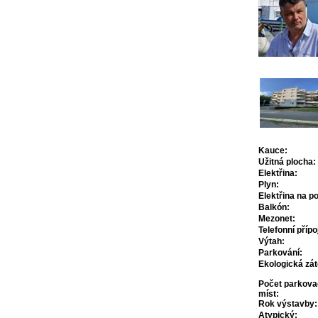
Kauce:
Užitná plocha:
Elektřina:
Plyn:
Elektřina na 
Balkón:
Mezonet:
Telefonní přípo
Výtah:
Parkování:
Ekologická zát
Počet parkova
míst:
Rok výstavby:
Atypický: