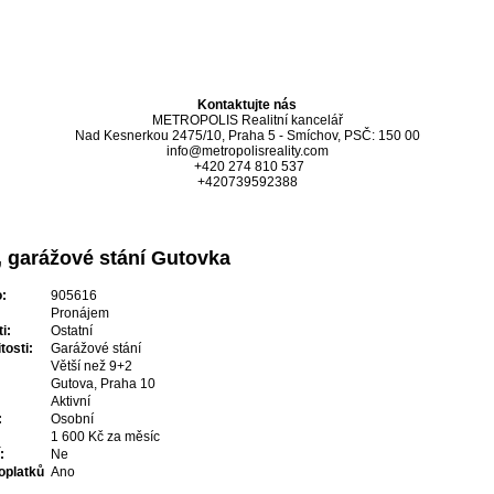
optávky
Kontakt
Kontaktujte nás
METROPOLIS Realitní kancelář
Nad Kesnerkou 2475/10, Praha 5 - Smíchov, PSČ: 150 00
info@metropolisreality.com
+420 274 810 537
+420739592388
, garážové stání Gutovka
:
905616
Pronájem
i:
Ostatní
osti:
Garážové stání
Větší než 9+2
Gutova, Praha 10
Aktivní
:
Osobní
1 600 Kč za měsíc
:
Ne
oplatků
Ano